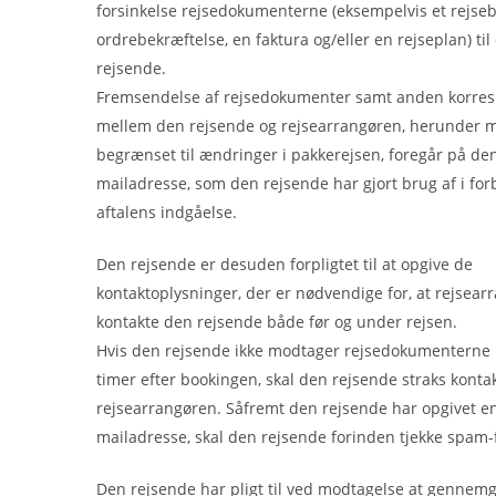
forsinkelse rejsedokumenterne (eksempelvis et rejseb
ordrebekræftelse, en faktura og/eller en rejseplan) til
rejsende.
Fremsendelse af rejsedokumenter samt anden korre
mellem den rejsende og rejsearrangøren, herunder m
begrænset til ændringer i pakkerejsen, foregår på den
mailadresse, som den rejsende har gjort brug af i for
aftalens indgåelse.
Den rejsende er desuden forpligtet til at opgive de
kontaktoplysninger, der er nødvendige for, at rejsea
kontakte den rejsende både før og under rejsen.
Hvis den rejsende ikke modtager rejsedokumenterne
timer efter bookingen, skal den rejsende straks konta
rejsearrangøren. Såfremt den rejsende har opgivet en
mailadresse, skal den rejsende forinden tjekke spam-fi
Den rejsende har pligt til ved modtagelse at gennem