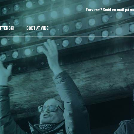
Forvirret? Smid en mail på
ma
AFTERSKI
GODT AT VIDE