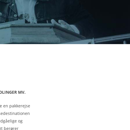
NDLINGER MV.
le en pakkerejse
sedestinationen
ndgåelige og
t berører