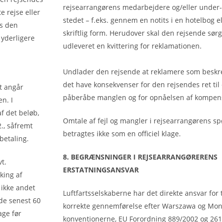
rejsearrangørens medarbejdere og/eller under-
 rejse eller
stedet – f.eks. gennem en notits i en hotelbog e
os den
skriftlig form. Herudover skal den rejsende sørge
 yderligere
udleveret en kvittering for reklamationen.
Undlader den rejsende at reklamere som beskrev
det have konsekvenser for den rejsendes ret til 
dt angår
påberåbe manglen og for opnåelsen af kompen
en. I
af det beløb,
Omtale af fejl og mangler i rejsearrangørens s
2., såfremt
betragtes ikke som en officiel klage.
betaling.
8. BEGRÆNSNINGER I REJSEARRANGØRERENS
t.
ERSTATNINGSANSVAR
king af
 ikke andet
Luftfartsselskaberne har det direkte ansvar for
de senest 60
korrekte gennemførelse efter Warszawa og Mon
age før
konventionerne, EU Forordning 889/2002 og 26