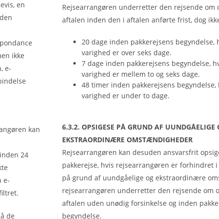
evis, en
Rejsearrangøren underretter den rejsende om o
 den
aftalen inden den i aftalen anførte frist, dog ik
20 dage inden pakkerejsens begyndelse, h
spondance
varighed er over seks dage.
en ikke
7 dage inden pakkerejsens begyndelse, hv
, e-
varighed er mellem to og seks dage.
bindelse
48 timer inden pakkerejsens begyndelse, 
varighed er under to dage.
6.3.2. OPSIGESE PÅ GRUND AF UUNDGÅELIGE
rrangøren kan
EKSTRAORDINÆRE OMSTÆNDIGHEDER
Rejsearrangøren kan desuden ansvarsfrit opsig
 inden 24
pakkerejse, hvis rejsearrangøren er forhindret i
kte
på grund af uundgåelige og ekstraordinære o
 e-
rejsearrangøren underretter den rejsende om o
ltret.
aftalen uden unødig forsinkelse og inden pakke
gå de
begyndelse.