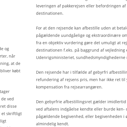
leveringen af pakkerejsen eller befordringen af 
destinationen.
For at den rejsende kan afbestille uden at betal
pågældende uundgåelige og ekstraordinære o
fra en objektiv vurdering gøre det umuligt at rejs
de og
destinationen f.eks. på baggrund af vejledning e
ter, når
Udenrigsministeriet, sundhedsmyndighederne 
ning, at de
bliver købt
Den rejsende har i tilfælde af gebyrfri afbestillin
refundering af rejsens pris, men har ikke ret til 
kompensation fra rejsearrangøren.
tager
- de ved
Den gebyrfrie afbestillingsret gælder imidlertid
ret disse
ved aftalens indgåelse kendte eller burde ken-
t skriftligt
pågældende begivenhed, eller begivenheden i ø
ligt
almindelig kendt.