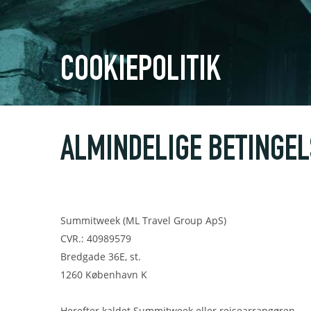
COOKIEPOLITIK
ALMINDELIGE BETINGE
Summitweek (ML Travel Group ApS)
CVR.: 40989579
Bredgade 36E, st.
1260 København K
Herefter kaldet Summitweek eller rejsearrangøren.