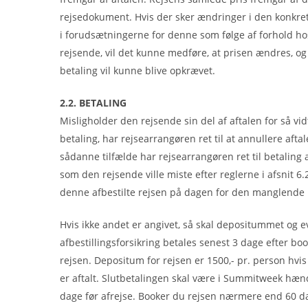
rejsedokument. Hvis der sker ændringer i den konkrete
i forudsætningerne for denne som følge af forhold h
rejsende, vil det kunne medføre, at prisen ændres, og
betaling vil kunne blive opkrævet.
2.2. BETALING
Misligholder den rejsende sin del af aftalen for så vi
betaling, har rejsearrangøren ret til at annullere aftal
sådanne tilfælde har rejsearrangøren ret til betaling 
som den rejsende ville miste efter reglerne i afsnit 6.
denne afbestilte rejsen på dagen for den manglende 
Hvis ikke andet er angivet, så skal depositummet og ev
afbestillingsforsikring betales senest 3 dage efter boo
rejsen. Depositum for rejsen er 1500,- pr. person hvis
er aftalt. Slutbetalingen skal være i Summitweek hæn
dage før afrejse. Booker du rejsen nærmere end 60 d