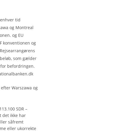
 enhver tid
zawa og Montreal
ionen. og EU
IF konventionen og
 Rejsearrangørens
t beløb, som gælder
 for befordringen.
ationalbanken.dk
 efter Warszawa og
 113.100 SDR –
t det ikke har
ller såfremt
e eller ukorrekte