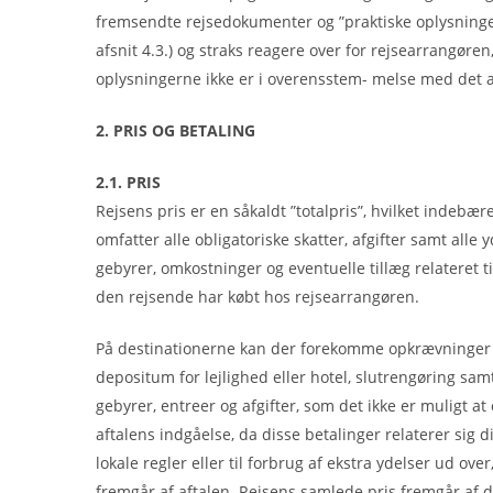
fremsendte rejsedokumenter og ”praktiske oplysninger
afsnit 4.3.) og straks reagere over for rejsearrangøren
oplysningerne ikke er i overensstem- melse med det a
2. PRIS OG BETALING
2.1. PRIS
Rejsens pris er en såkaldt ”totalpris”, hvilket indebære
omfatter alle obligatoriske skatter, afgifter samt alle 
gebyrer, omkostninger og eventuelle tillæg relateret ti
den rejsende har købt hos rejsearrangøren.
På destinationerne kan der forekomme opkrævninger
depositum for lejlighed eller hotel, slutrengøring sam
gebyrer, entreer og afgifter, som det ikke er muligt a
aftalens indgåelse, da disse betalinger relaterer sig di
lokale regler eller til forbrug af ekstra ydelser ud ove
fremgår af aftalen. Rejsens samlede pris fremgår af 