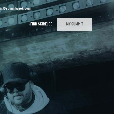
il@summitweek.com
.
FIND SKIREJSE
MY SUMMIT
MY SUMMIT