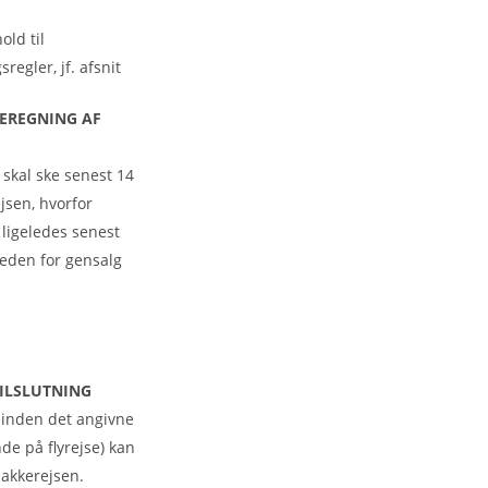
old til
egler, jf. afsnit
BEREGNING AF
2 skal ske senest 14
jsen, hvorfor
 ligeledes senest
heden for gensalg
TILSLUTNING
 inden det angivne
de på flyrejse) kan
pakkerejsen.