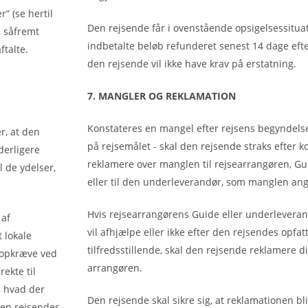
” (se hertil
Den rejsende får i ovenstående opsigelsessituat
, såfremt
indbetalte beløb refunderet senest 14 dage efte
ftalte.
den rejsende vil ikke have krav på erstatning.
7. MANGLER OG REKLAMATION
Konstateres en mangel efter rejsens begyndelse
r, at den
på rejsemålet - skal den rejsende straks efter 
yderligere
reklamere over manglen til rejsearrangøren, Gu
l de ydelser,
eller til den underleverandør, som manglen ang
Hvis rejsearrangørens Guide eller underleverand
 af
vil afhjælpe eller ikke efter den rejsendes opfat
t lokale
tilfredsstillende, skal den rejsende reklamere di
t opkræve ved
arrangøren.
rekte til
r, hvad der
Den rejsende skal sikre sig, at reklamationen bli
den rejsendes