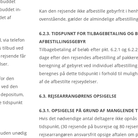
ilbuddet
lbuddet in-
Kan den rejsende ikke afbestille gebyrfrit i henh
det af
ovenstående, gælder de almindelige afbestillingsr
6.2.3. TIDSPUNKT FOR TILBAGEBETALING OG 
 via telefon
AFBESTILLINGSGEBYR
s tilbud ved
Tilbagebetaling af beløb efter pkt. 6.2.1 og 6.2.
 rejsende får
dage efter den rejsendes afbestilling af pakkere
lser.
beregning af gebyret ved individuel afbestilling
beregnes på dette tidspunkt i forhold til mulig
for den
af de afbestilte rejseydelser.
t ved den
t depositum,
6.3. REJSEARRANGØRENS OPSIGELSE
e tidspunkt
6.3.1. OPSIGELSE PÅ GRUND AF MANGLENDE 
Hvis det nødvendige antal deltagere ikke opnås
tidspunkt, (30 rejsende på busrejse og 80 rejsen
e uden unødig
rejsearrangøren ansvarsfrit opsige aftalen om 