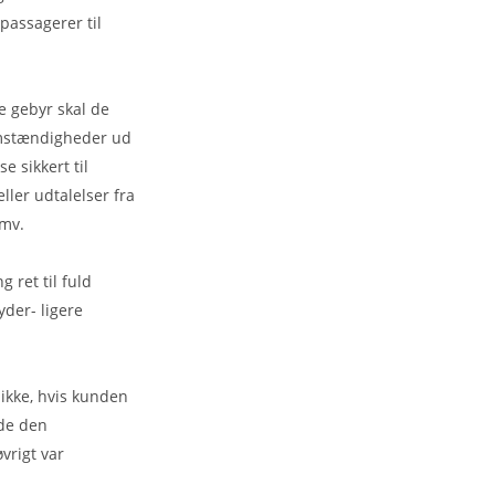
passagerer til
e gebyr skal de
mstændigheder ud
e sikkert til
ller udtalelser fra
mv.
g ret til fuld
yder- ligere
 ikke, hvis kunden
 de den
vrigt var