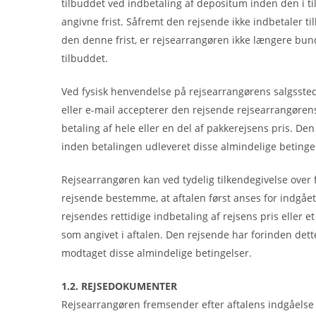
tilbuddet ved indbetaling af depositum inden den i t
angivne frist. Såfremt den rejsende ikke indbetaler ti
den denne frist, er rejsearrangøren ikke længere bun
tilbuddet.
Ved fysisk henvendelse på rejsearrangørens salgssted,
eller e-mail accepterer den rejsende rejsearrangøren
betaling af hele eller en del af pakkerejsens pris. Den
inden betalingen udleveret disse almindelige betinge
Rejsearrangøren kan ved tydelig tilkendegivelse over 
rejsende bestemme, at aftalen først anses for indgåe
rejsendes rettidige indbetaling af rejsens pris eller e
som angivet i aftalen. Den rejsende har forinden dett
modtaget disse almindelige betingelser.
1.2. REJSEDOKUMENTER
Rejsearrangøren fremsender efter aftalens indgåels