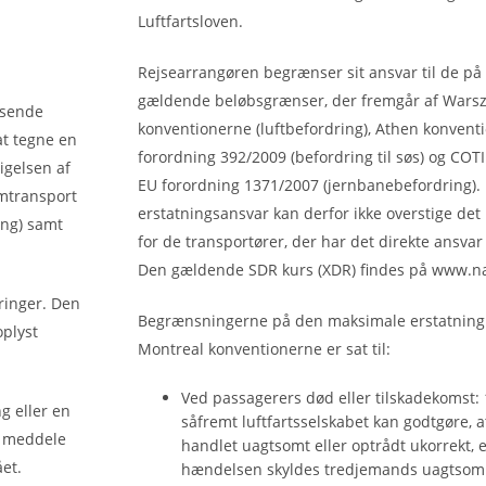
Luftfartsloven.
Rejsearrangøren begrænser sit ansvar til de på
gældende beløbsgrænser, der fremgår af Wars
jsende
konventionerne (luftbefordring), Athen konvent
at tegne en
forordning 392/2009 (befordring til søs) og COT
igelsen af
EU forordning 1371/2007 (jernbanebefordring).
jemtransport
erstatningsansvar kan derfor ikke overstige de
ing) samt
for de transportører, der har det direkte ansvar
Den gældende SDR kurs (XDR) findes på www.n
ringer. Den
Begrænsningerne på den maksimale erstatning
oplyst
Montreal konventionerne er sat til:
Ved passagerers død eller tilskadekomst:
g eller en
såfremt luftfartsselskabet kan godtgøre, a
e meddele
handlet uagtsomt eller optrådt ukorrekt, e
et.
hændelsen skyldes tredjemands uagtsomm