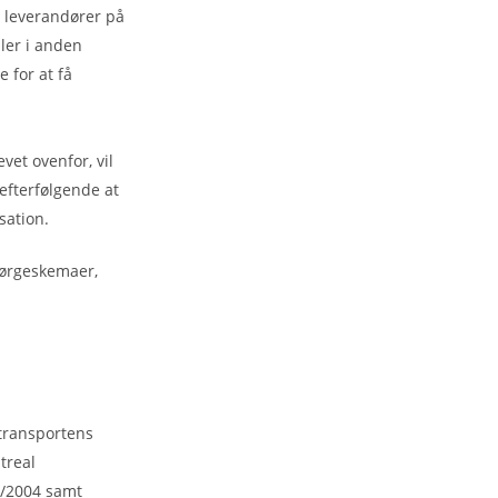
 leverandører på
ller i anden
 for at få
et ovenfor, vil
efterfølgende at
sation.
pørgeskemaer,
 transportens
treal
1/2004 samt