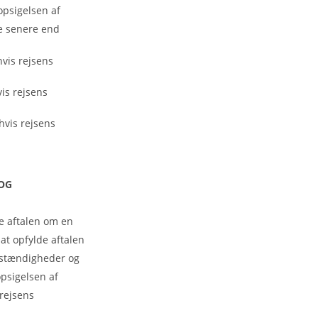
psigelsen af
ke senere end
vis rejsens
is rejsens
hvis rejsens
 OG
e aftalen om en
 at opfylde aftalen
mstændigheder og
psigelsen af
rejsens