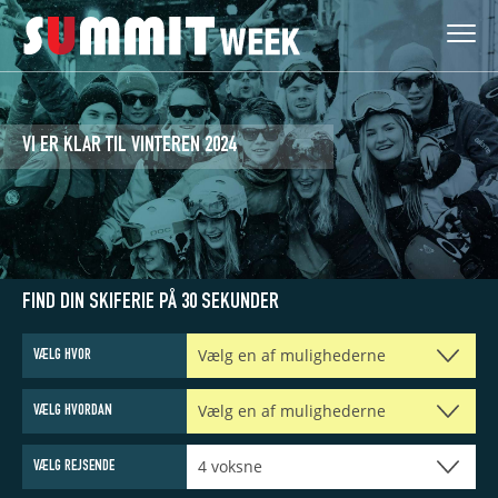
Skip
Go
Summitweek
to
to
Menu
content
navigation
VI ER KLAR TIL VINTEREN 2024
FIND DIN SKIFERIE PÅ 30 SEKUNDER
FRANKRIG
V
Vælg en af mulighederne
VÆLG HVOR
Tignes
Vælg en af mulighederne
VÆLG HVORDAN
Val d'Isere
Val Thorens
4 voksne
VÆLG REJSENDE