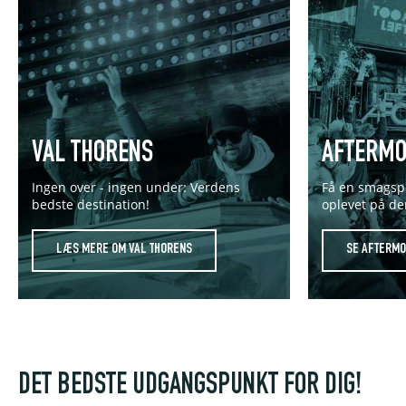
VAL THORENS
AFTERMO
Ingen over - ingen under: Verdens
Få en smagsp
bedste destination!
oplevet på de
LÆS MERE OM VAL THORENS
SE AFTERMO
DET BEDSTE UDGANGSPUNKT FOR DIG!