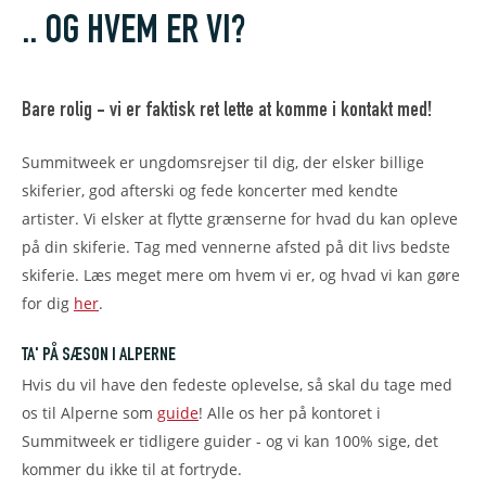
.. OG HVEM ER VI?
Livigno
SØG SKIREJSER
Bare rolig - vi er faktisk ret lette at komme i kontakt med!
Summitweek er ungdomsrejser til dig, der elsker billige
skiferier, god afterski og fede koncerter med kendte
artister. Vi elsker at flytte grænserne for hvad du kan opleve
på din skiferie. Tag med vennerne afsted på dit livs bedste
skiferie. Læs meget mere om hvem vi er, og hvad vi kan gøre
for dig
her
.
TA' PÅ SÆSON I ALPERNE
Hvis du vil have den fedeste oplevelse, så skal du tage med
os til Alperne som
guide
! Alle os her på kontoret i
Summitweek er tidligere guider - og vi kan 100% sige, det
kommer du ikke til at fortryde.