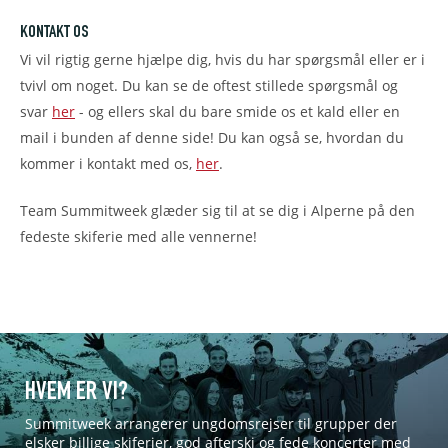
KONTAKT OS
Vi vil rigtig gerne hjælpe dig, hvis du har spørgsmål eller er i
tvivl om noget. Du kan se de oftest stillede spørgsmål og
svar
her
- og ellers skal du bare smide os et kald eller en
mail i bunden af denne side! Du kan også se,
hvordan du
kommer i kontakt med os,
her
.
Team Summitweek glæder sig til at se dig i Alperne på den
fedeste skiferie med alle vennerne!
HVEM ER VI?
Summitweek arrangerer ungdomsrejser til grupper der
elsker billige skiferier, god afterski og fede koncerter med