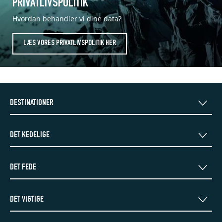
PRIVATLIVSPOLITIK
Hvordan behandler vi dine data?
LÆS VORES PRIVATLIVSPOLITIK HER
DESTINATIONER
TIGNES
DET KEDELIGE
VAL D'ISERE
VAL THORENS
KONTAKT SUMMITWEEK
LIVIGNO
DET FEDE
FAQ
PAKKELISTE
DET VIGTIGE
GUIDER
AFTERMOVIES
TRANSPORT