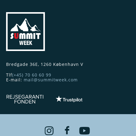
VIP-ARMBÅND
FORSIKRING
SNEMELDINGER
FORÆLDREINFO
REJSEBETINGELSER
INDKVARTERINGER
Summitweek
Bredgade 36E
,
1260
København V
Tlf
(+45) 70 60 60 99
E-mail:
mail@summitweek.com